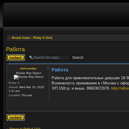
Board index
‹
Philip K Dick
Работа
Topic locked
aleksandpa
Работа
Rookie Rep Detect
Работа для привлекательных девушек 18-3
Возможность проживания в г.Москва с офо
Posts:
1
Joined:
Wed Mar 10, 2010
З/П 150т.р. и выше. 89653072078.
http://allse
1:21 pm
Location:
Россия
Topic locked
Return to Philip K Dick