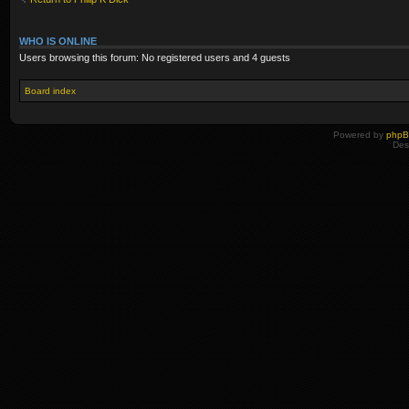
WHO IS ONLINE
Users browsing this forum: No registered users and 4 guests
Board index
Powered by
php
Des